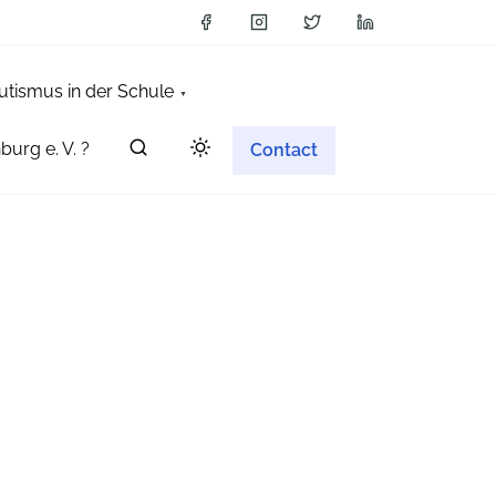
utismus in der Schule
burg e. V. ?
Contact