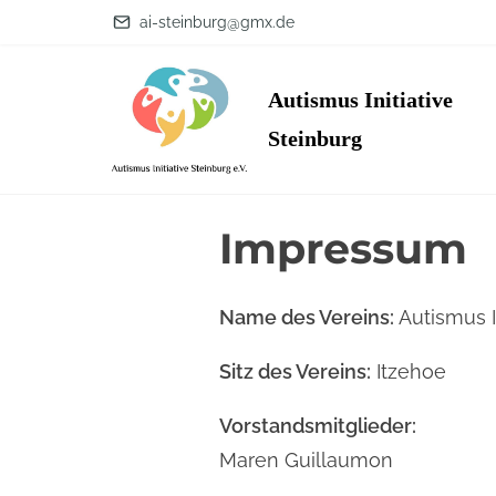
S
ai-steinburg@gmx.de
k
i
Autismus Initiative
p
Steinburg
t
o
c
Impressum
o
n
Name des Vereins:
Autismus In
t
e
Sitz des Vereins:
Itzehoe
n
Vorstandsmitglieder:
t
Maren Guillaumon