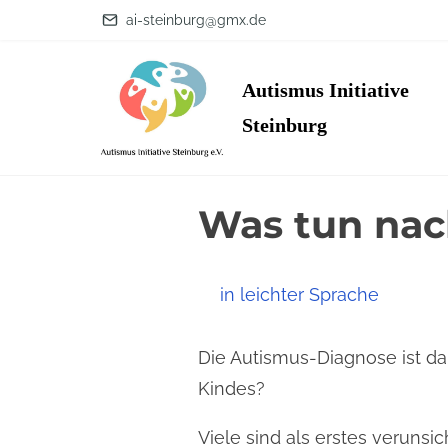
S
ai-steinburg@gmx.de
k
i
Autismus Initiative
p
Steinburg
t
o
c
Was tun nac
o
n
t
in leichter Sprache
e
n
Die Autismus-Diagnose ist da
t
Kindes?
Viele sind als erstes verunsi