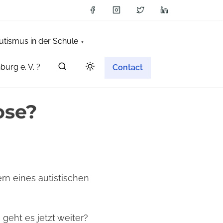
utismus in der Schule
burg e. V. ?
Contact
ose?
rn eines autistischen
 geht es jetzt weiter?