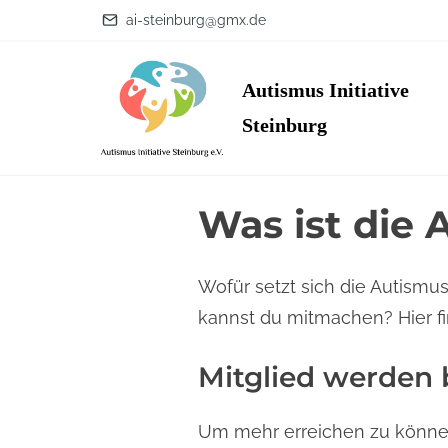
S
ai-steinburg@gmx.de
k
i
Autismus Initiative
p
Steinburg
t
o
c
Was ist die A
o
n
Wofür setzt sich die Autismus 
t
kannst du mitmachen? Hier fi
e
n
Mitglied werden b
t
Um mehr erreichen zu können